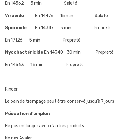
En 14562 5 min Saleté
Virucide
En 14476 15 min Saleté
Sporicide
En 14347 5 min Propreté
En 17126 5 min Propreté
Mycobactéricide
En 14348 30 min Propreté
En 14563 15 min Propreté
Rincer
Le bain de trempage peut être conservé jusqu’à 7 jours
Pécaution d’emploi :
Ne pas mélanger avec d’autres produits
Ne pas Avaler