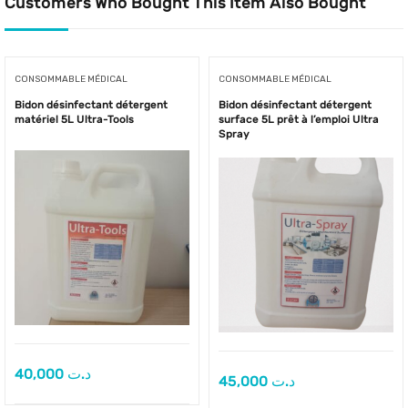
Customers Who Bought This Item Also Bought
CONSOMMABLE MÉDICAL
CONSOMMABLE MÉDICAL
Bidon désinfectant détergent
Bidon désinfectant détergent
matériel 5L Ultra-Tools
surface 5L prêt à l’emploi Ultra
Spray
40,000
د.ت
45,000
د.ت