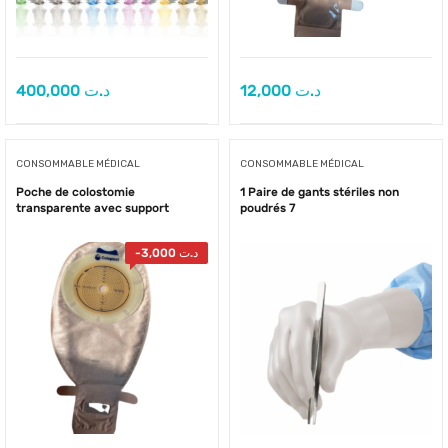
400,000
د.ت
12,000
د.ت
CONSOMMABLE MÉDICAL
CONSOMMABLE MÉDICAL
Poche de colostomie
1 Paire de gants stériles non
transparente avec support
poudrés 7
-
3,000
د.ت