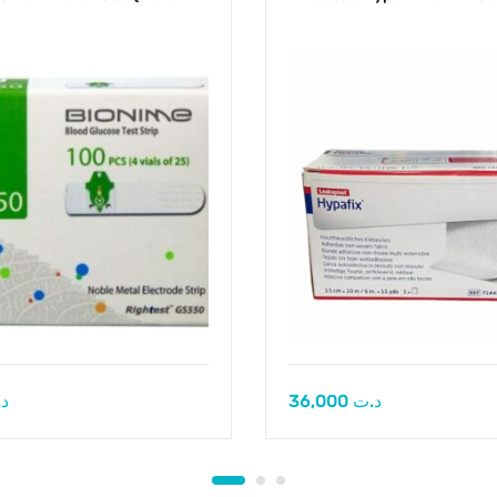
د
36,000
د.ت