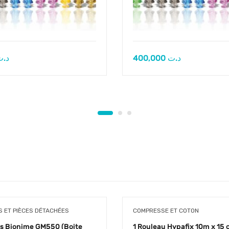
د.ت
400,000
د.ت
 ET PIÈCES DÉTACHÉES
COMPRESSE ET COTON
s Bionime GM550 (Boite
1 Rouleau Hypafix 10m x 15