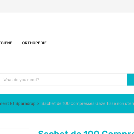
YGIENE
ORTHOPÉDIE
ent Et Sparadrap
Sachet de 100 Compresses Gaze tissé non stér