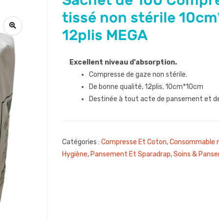
Sachet de 100 Compr
tissé non stérile 10c
12plis MEGA
Excellent niveau d’absorption.
Compresse de gaze non stérile.
De bonne qualité, 12plis, 10cm*10cm
Destinée à tout acte de pansement et de 
Catégories :
Compresse Et Coton
,
Consommable m
Hygiène
,
Pansement Et Sparadrap
,
Soins & Pans