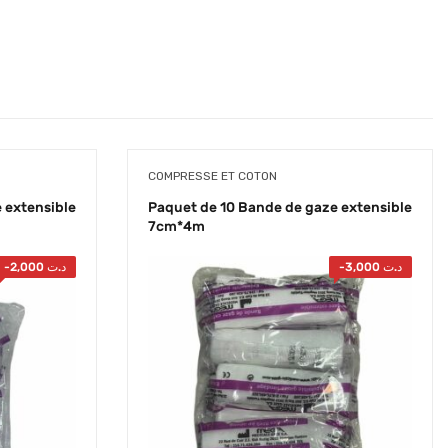
COMPRESSE ET COTON
 extensible
Paquet de 10 Bande de gaze extensible
7cm*4m
-
2,000
د.ت
-
3,000
د.ت