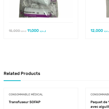
11,000
د.ت
12,000
.ت
15,000
د.ت
Related Products
CONSOMMABLE MÉDICAL
CONSOMMABL
Transfuseur SOFAP
Paquet de 
avec aigui