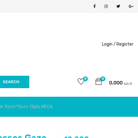
Login /
Register
0
0
SEARCH
0,000
د.ت
ile 10cm*10cm 12plis MEGA