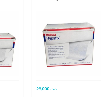
29,000
د.ت