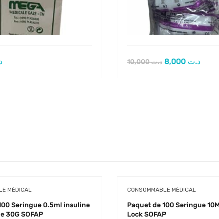
د
8,000
د.ت
10,000
د.ت
E MÉDICAL
CONSOMMABLE MÉDICAL
100 Seringue 0.5ml insuline
Paquet de 100 Seringue 10
lle 30G SOFAP
Lock SOFAP