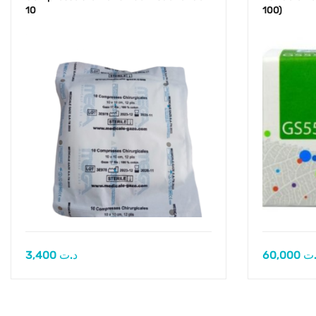
10
100)
3,400
د.ت
60,000
.ت