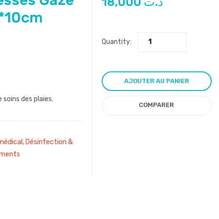
esses Gaze
18,000
د.ت
m*10cm
Quantity:
AJOUTER AU PANIER
soins des plaies.
COMPARER
édical
,
Désinfection &
ements