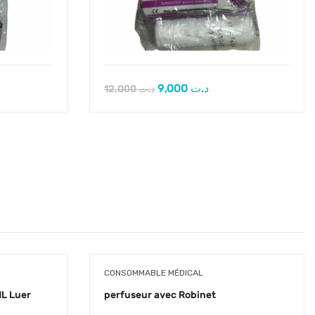
9,000
د.ت
12,000
د.ت
CONSOMMABLE MÉDICAL
ML Luer
perfuseur avec Robinet