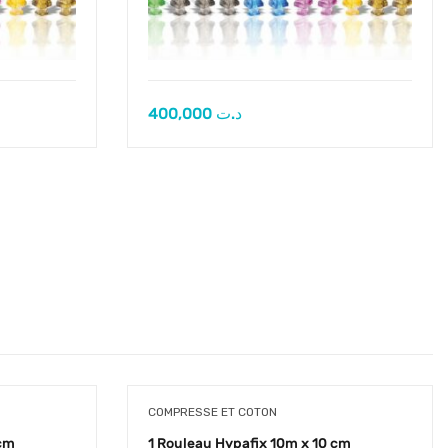
400,000
د.ت
COMPRESSE ET COTON
 cm
1 Rouleau Hypafix 10m x 10 cm