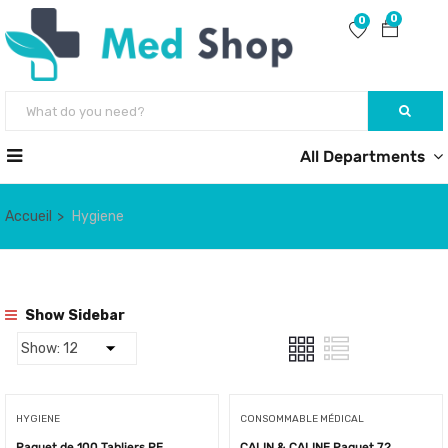
0
0
All Departments
Accueil
Hygiene
Show Sidebar
HYGIENE
CONSOMMABLE MÉDICAL
Paquet de 100 Tabliers PE
CALIN & CALINE Paquet 72