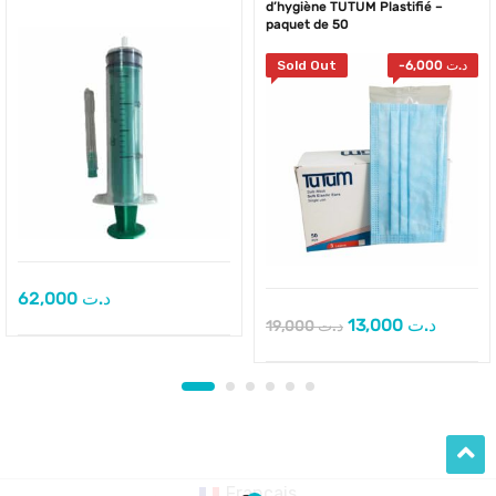
d’hygiène TUTUM Plastifié –
paquet de 50
Sold Out
-
6,000
د.ت
62,000
د.ت
13,000
د.ت
19,000
د.ت
Français