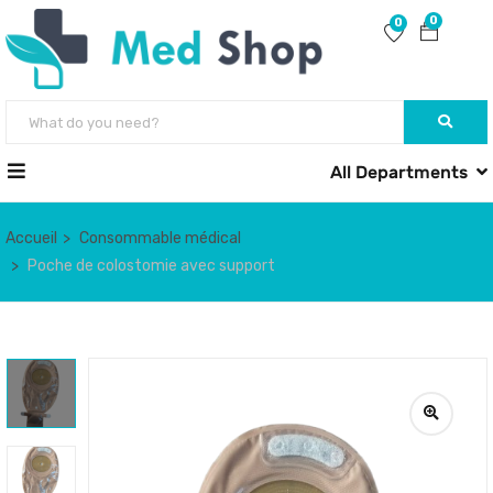
0
0
All Departments
Accueil
Consommable médical
Poche de colostomie avec support