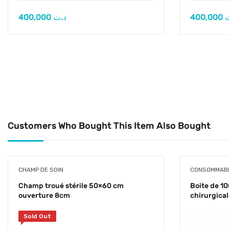
400,000
د.ت
400,000
Customers Who Bought This Item Also Bought
CHAMP DE SOIN
CONSOMMABL
Champ troué stérile 50×60 cm
Boite de 10
ouverture 8cm
chirurgical
Sold Out