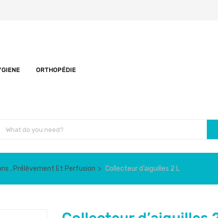
YGIENE
ORTHOPÉDIE
ions , Prélèvement Et Perfusion
Collecteur d’aiguilles 2 L