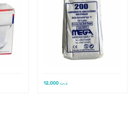
12,000
د.ت