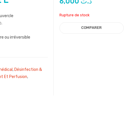
2 L
6,000
د.ت
Rupture de stock
ouvercle
c.
COMPARER
 ou irréversible
édical
,
Désinfection &
nt Et Perfusion
,