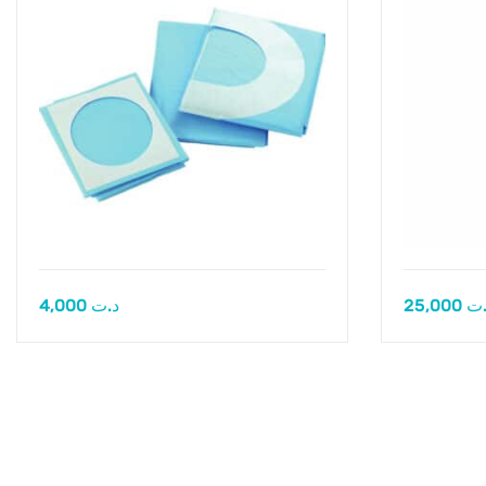
4,000
د.ت
25,000
.ت