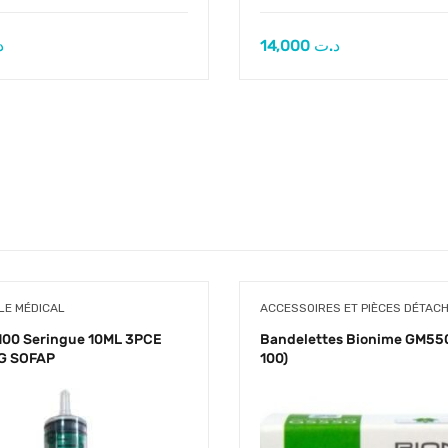
د
14,000
د.ت
E MÉDICAL
ACCESSOIRES ET PIÈCES DÉTAC
100 Seringue 10ML 3PCE
Bandelettes Bionime GM550
2G SOFAP
100)