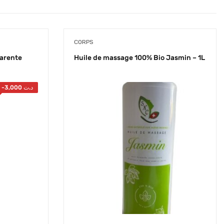
CORPS
parente
Huile de massage 100% Bio Jasmin – 1L
-
3,000
د.ت