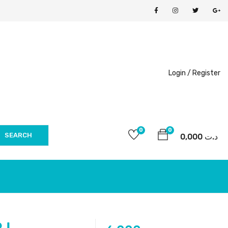
Login /
Register
0
0
SEARCH
0,000
د.ت