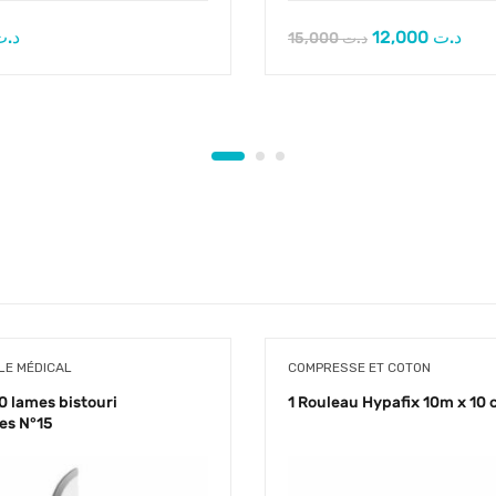
د.ت
12,000
د.ت
15,000
د.ت
E MÉDICAL
COMPRESSE ET COTON
0 lames bistouri
1 Rouleau Hypafix 10m x 10
es N°15