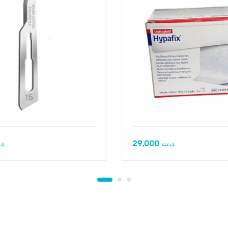
د
29,000
د.ت