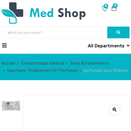
0
0
All Departments
Accueil
Consommable médical
Soins & Pansements
Injections , Prélèvement Et Perfusion
perfuseur avec Robinet