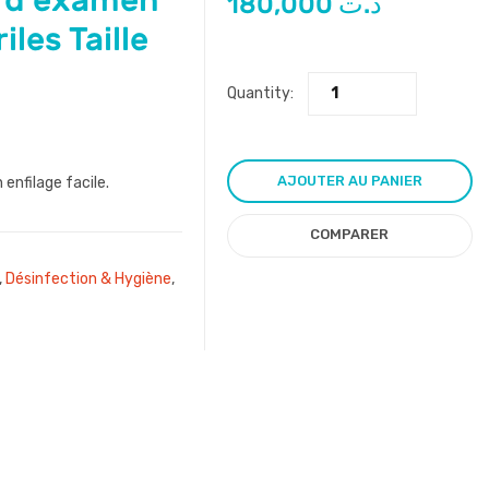
s d’examen
180,000
د.ت
les Taille
Quantity:
AJOUTER AU PANIER
 enfilage facile.
COMPARER
,
Désinfection & Hygiène
,