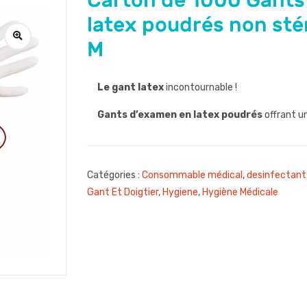
Carton de 1000 Gant
latex poudrés non stéri
M
Le gant latex
incontournable !
Gants d’examen en latex poudrés
offrant un
Catégories :
Consommable médical
,
desinfectant
Gant Et Doigtier
,
Hygiene
,
Hygiène Médicale