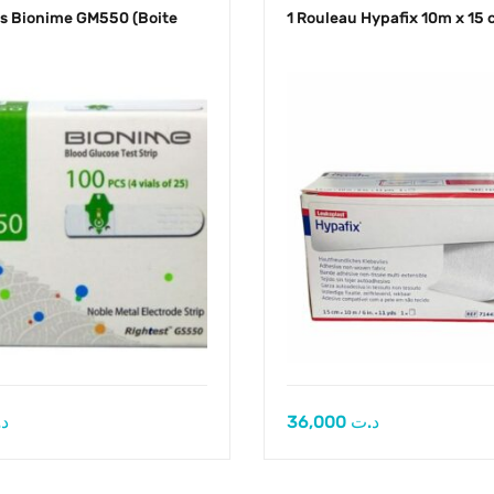
s Bionime GM550 (Boite
1 Rouleau Hypafix 10m x 15
د
36,000
د.ت