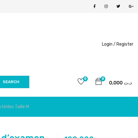
Login /
Register
0
0
SEARCH
0,000
د.ت
ériles Taille M