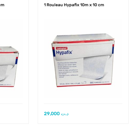
 cm
1 Rouleau Hypafix 10m x 10 cm
29,000
د.ت