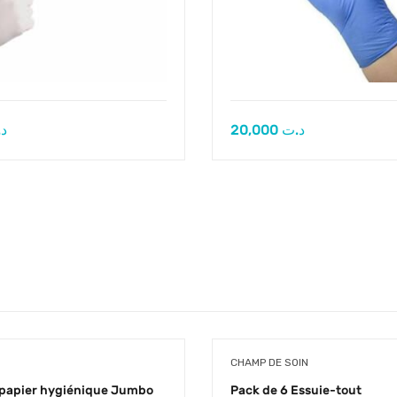
د
20,000
د.ت
CHAMP DE SOIN
 papier hygiénique Jumbo
Pack de 6 Essuie-tout