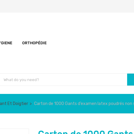
YGIENE
ORTHOPÉDIE
ant Et Doigtier
Carton de 1000 Gants d’examen latex poudrés non st