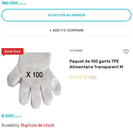
180,000
د.ت
AJOUTER AU PANIER
+ ADD TO COMPARE
HYGIENE
Sold Out
Paquet de 100 gants TPE
Alimentaire Transparent M
(0)
8,000
د.ت
Avaibility:
Rupture de stock