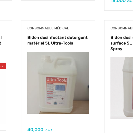
15,000
.ت
CONSOMMABLE MÉDICAL
CONSOMMABL
l
Bidon désinfectant détergent
Bidon dési
t
matériel 5L Ultra-Tools
surface 5L 
Spray
د.
40,000
د.ت