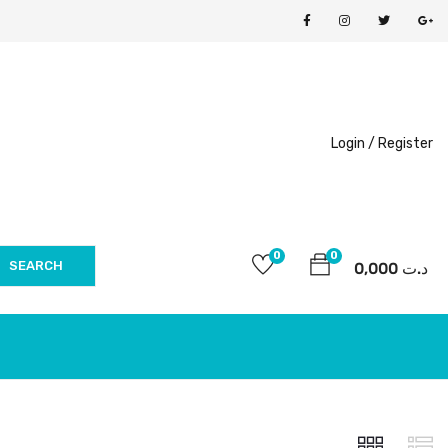
Login /
Register
0
0
SEARCH
0,000
د.ت