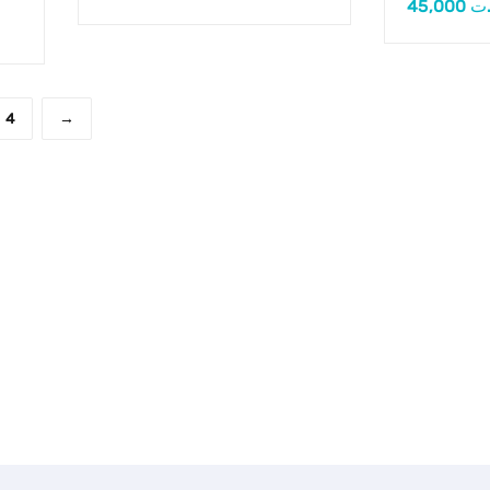
45,000
.ت
4
→