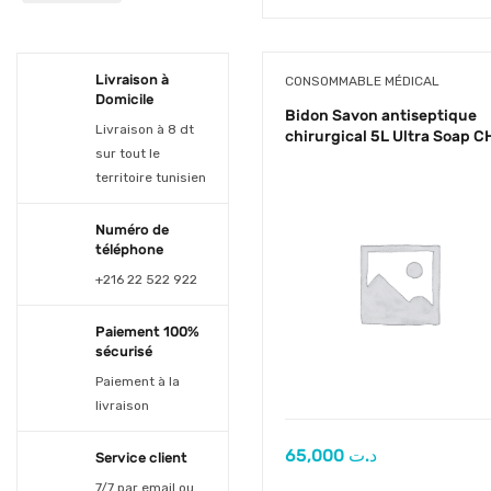
Nova
Hygiène Médicale
Tutum
Protections
Livraison à
CONSOMMABLE MÉDICAL
Cheveux Et Visage
Domicile
Bidon Savon antiseptique
Vêtements &
Livraison à 8 dt
chirurgical 5L Ultra Soap C
Protections
sur tout le
territoire tunisien
Soins & Pansements
Gant Et Doigtier
Numéro de
téléphone
+216 22 522 922
Paiement 100%
sécurisé
Paiement à la
livraison
65,000
د.ت
Service client
7/7 par email ou