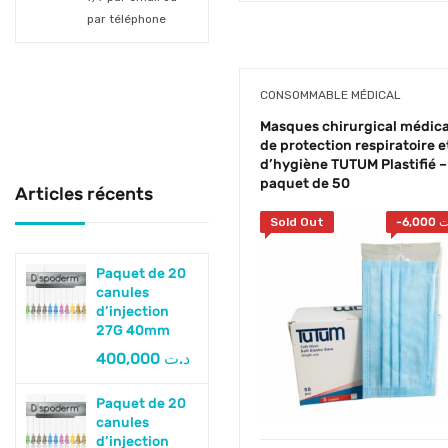
par téléphone
CONSOMMABLE MÉDICAL
Masques chirurgical médica
de protection respiratoire e
d’hygiène TUTUM Plastifié –
paquet de 50
Articles récents
Sold Out
-
6,000
ت
Paquet de 20
canules
d’injection
27G 40mm
400,000
د.ت
Paquet de 20
canules
d’injection