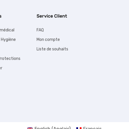
s
Service Client
médical
FAQ
 Hygiène
Mon compte
Liste de souhaits
rotections
er
English
(
Anglais
)
Français