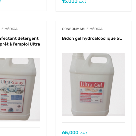
د
15,000
د.ت
E MÉDICAL
CONSOMMABLE MÉDICAL
nfectant détergent
Bidon gel hydroalcoolique 5L
prêt à l’emploi Ultra
65,000
د.ت