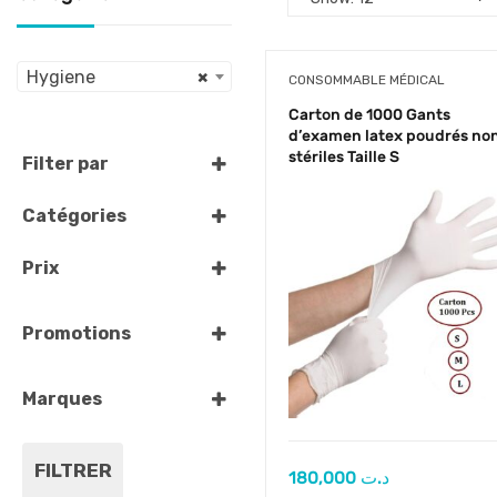
Hygiene
×
CONSOMMABLE MÉDICAL
Carton de 1000 Gants
d’examen latex poudrés no
stériles Taille S
Filter par
Par défaut
Catégories
Popularités
Consommable
Note
Prix
médical
Nouveautés
Champ de Soin
Promotions
Prix croissant
desinfectant
Prix décroissant
Promos
Désinfection &
Marques
Nom (A - Z)
Hygiène
Calin & Caline
Nom (Z - A)
Désinfection
Evony
FILTRER
180,000
د.ت
Médicale