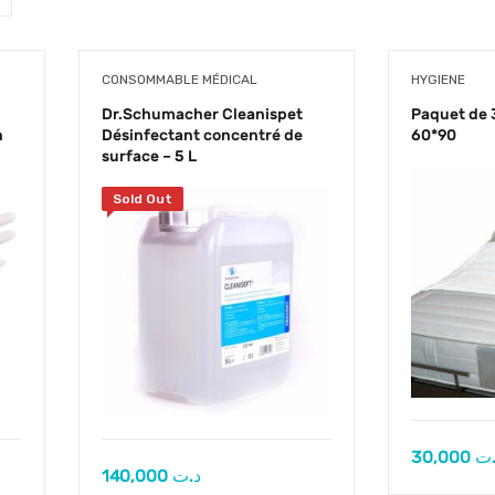
CONSOMMABLE MÉDICAL
HYGIENE
Dr.Schumacher Cleanispet
Paquet de 3
n
Désinfectant concentré de
60*90
surface – 5 L
Sold Out
30,000
.ت
140,000
د.ت