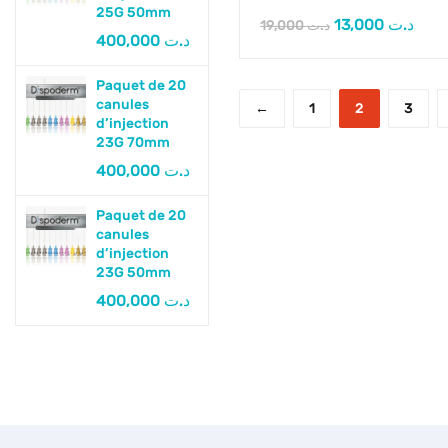
25G 50mm
13,000
د.ت
19,000
د.ت
400,000
د.ت
Paquet de 20
canules
←
1
2
3
d’injection
23G 70mm
400,000
د.ت
Paquet de 20
canules
d’injection
23G 50mm
400,000
د.ت