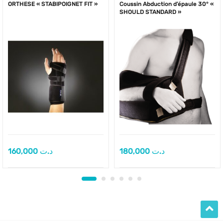
ORTHESE « STABIPOIGNET FIT »
Coussin Abduction d’épaule 30° «
SHOULD STANDARD »
160,000
د.ت
180,000
د.ت