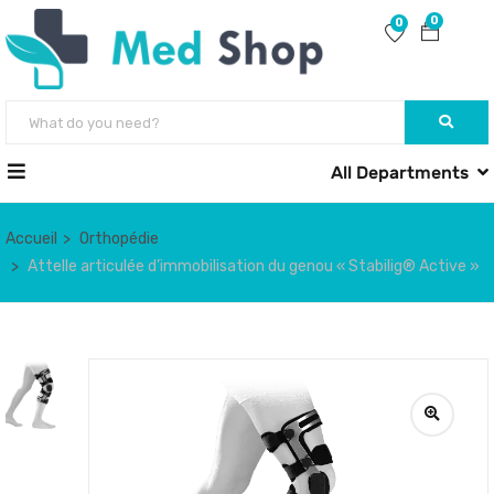
0
0
All Departments
Accueil
Orthopédie
Attelle articulée d’immobilisation du genou « Stabilig® Active »