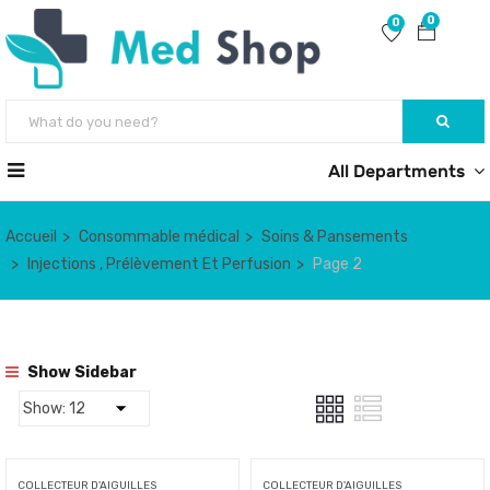
0
0
All Departments
Accueil
Consommable médical
Soins & Pansements
Injections , Prélèvement Et Perfusion
Page 2
Show Sidebar
COLLECTEUR D'AIGUILLES
COLLECTEUR D'AIGUILLES